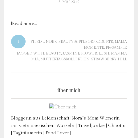
3. MAI 2019
[Read more…]
1
FILED UNDER:
BEAUTY & PFLEGEPRODUKTE
,
MAMA
MOMENTE
,
PR-SAMPLE
TAGGED WITH:
BEAUTY
,
JASMINE FLOWER
,
LUSH
,
MAMMA
MIA
,
MUTTERTAGSKOLLEKTION
,
STRAWBERRY HILL
über mich
Bloggerin aus Leidenschaft |Nora´s Mom|Wienerin
mit vietnamesischen Wurzeln | Traveljunkie | Chaotin
| Tagträumerin | Food Lover |