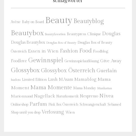
schlagwörter
Beauty
Beautyblog
Baby on Board
Avène
Beautybox
Douglas
Beautypress
Clinique
Beautyfavoriten
Douglas Beautybox
Douglas Box of Beauty
Douglas Box of Beauty
Food
Fashion
Essen in Wien
Österreich
Foodblog
Gewinnspiel
Give Away
Foodlove
Gewinnspielauflösung
Glossybox
Glossybox Österreich
Guerlain
Mama
Lush
M.Asam
Mamablog
Limited Edition
Isadora
Mama Momente
Moment
Mama Monday
Manhattan
Nivea
Nagellack
Nespresso
Marionnaud
Naturkosmetik
Parfum
Onlineshop
Schwangerschaft
Pink Box Österreich
Sebamed
Verlosung
Shop until you drop
Wien