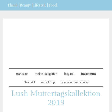
Thanh | Beauty | Lifestyle | Food
Sie möchten mehr dazu erfahren?
ICH BIN EINVERSTANDEN
startseite
meine kategorien
blog roll
impressum
über mich
media kit/ pr
datenschutzverordnung
Lush Muttertagskollektion
2019