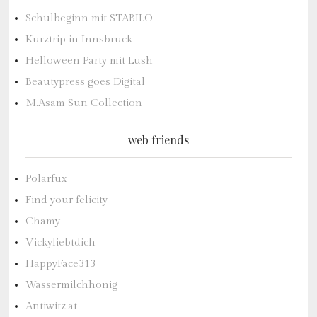
Schulbeginn mit STABILO
Kurztrip in Innsbruck
Helloween Party mit Lush
Beautypress goes Digital
M.Asam Sun Collection
web friends
Polarfux
Find your felicity
Chamy
Vickyliebtdich
HappyFace313
Wassermilchhonig
Antiwitz.at