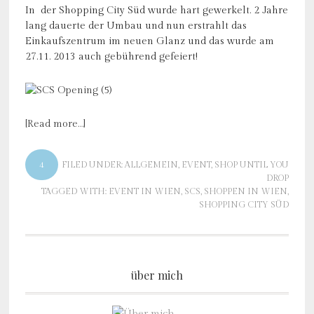
In der Shopping City Süd wurde hart gewerkelt. 2 Jahre
lang dauerte der Umbau und nun erstrahlt das
Einkaufszentrum im neuen Glanz und das wurde am
27.11. 2013 auch gebührend gefeiert!
[Read more…]
4
FILED UNDER:
ALLGEMEIN
,
EVENT
,
SHOP UNTIL YOU
DROP
TAGGED WITH:
EVENT IN WIEN
,
SCS
,
SHOPPEN IN WIEN
,
SHOPPING CITY SÜD
über mich