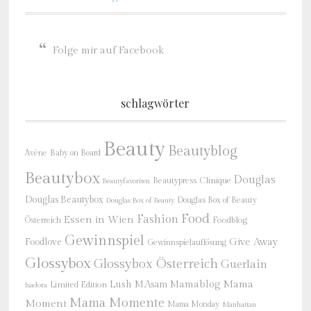
Folge mir auf Facebook
schlagwörter
Beauty
Beautyblog
Baby on Board
Avène
Beautybox
Douglas
Beautypress
Clinique
Beautyfavoriten
Douglas Beautybox
Douglas Box of Beauty
Douglas Box of Beauty
Food
Fashion
Essen in Wien
Österreich
Foodblog
Gewinnspiel
Give Away
Foodlove
Gewinnspielauflösung
Glossybox
Glossybox Österreich
Guerlain
Mama
Lush
M.Asam
Mamablog
Limited Edition
Isadora
Mama Momente
Moment
Mama Monday
Manhattan