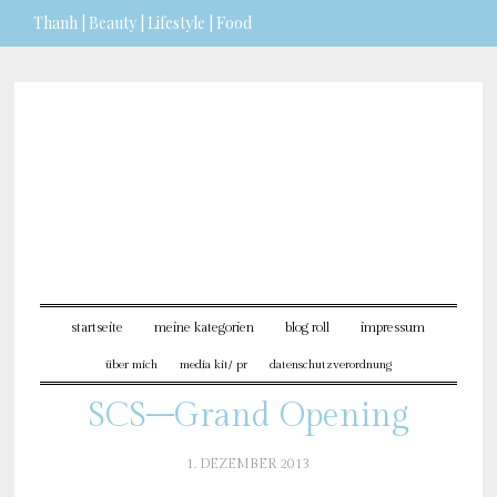
Thanh | Beauty | Lifestyle | Food
Sie möchten mehr dazu erfahren?
ICH BIN EINVERSTANDEN
startseite
meine kategorien
blog roll
impressum
über mich
media kit/ pr
datenschutzverordnung
SCS–Grand Opening
1. DEZEMBER 2013