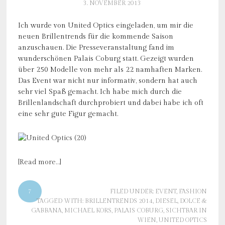
3. NOVEMBER 2013
Ich wurde von United Optics eingeladen, um mir die
neuen Brillentrends für die kommende Saison
anzuschauen. Die Presseveranstaltung fand im
wunderschönen Palais Coburg statt. Gezeigt wurden
über 250 Modelle von mehr als 22 namhaften Marken.
Das Event war nicht nur informativ, sondern hat auch
sehr viel Spaß gemacht. Ich habe mich durch die
Brillenlandschaft durchprobiert und dabei habe ich oft
eine sehr gute Figur gemacht.
[Read more…]
7
FILED UNDER:
EVENT
,
FASHION
TAGGED WITH:
BRILLENTRENDS 2014
,
DIESEL
,
DOLCE &
GABBANA
,
MICHAEL KORS
,
PALAIS COBURG
,
SICHTBAR IN
WIEN
,
UNITED OPTICS