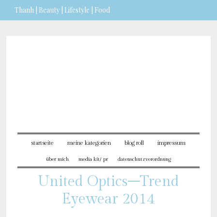
Thanh | Beauty | Lifestyle | Food
Sie möchten mehr dazu
erfahren?
ICH BIN EINVERSTANDEN
startseite
meine kategorien
blog roll
impressum
über mich
media kit/ pr
datenschutzverordnung
United Optics–Trend
Eyewear 2014