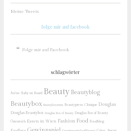
Meine Tweets
folge mir auf facebook
Folge mir auf Facebook
schlagwörter
Beauty
Beautyblog
Baby on Board
Avène
Beautybox
Douglas
Beautypress
Clinique
Beautyfavoriten
Douglas Beautybox
Douglas Box of Beauty
Douglas Box of Beauty
Food
Fashion
Essen in Wien
Österreich
Foodblog
Gewinnspiel
Give Away
Foodlove
Gewinnspielauflösung