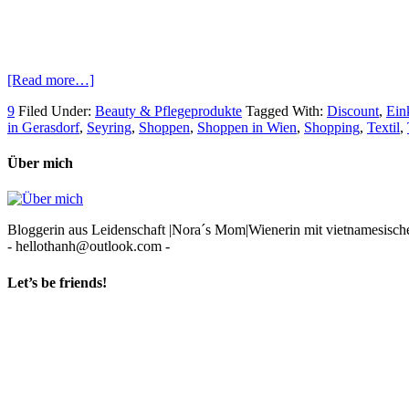
[Read more…]
9
Filed Under:
Beauty & Pflegeprodukte
Tagged With:
Discount
,
Ein
in Gerasdorf
,
Seyring
,
Shoppen
,
Shoppen in Wien
,
Shopping
,
Textil
,
Über mich
Bloggerin aus Leidenschaft |Nora´s Mom|Wienerin mit vietnamesischen
- hellothanh@outlook.com -
Let’s be friends!