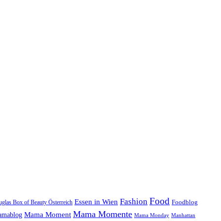
Food
Fashion
Essen in Wien
glas Box of Beauty Österreich
Foodblog
Mama Momente
Mama Moment
mablog
Mama Monday
Manhattan