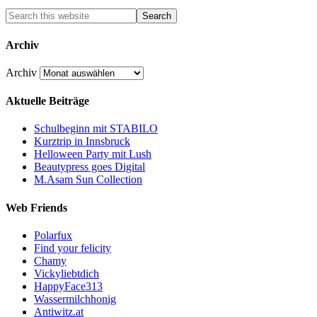
Archiv
Archiv
Aktuelle Beiträge
Schulbeginn mit STABILO
Kurztrip in Innsbruck
Helloween Party mit Lush
Beautypress goes Digital
M.Asam Sun Collection
Web Friends
Polarfux
Find your felicity
Chamy
Vickyliebtdich
HappyFace313
Wassermilchhonig
Antiwitz.at