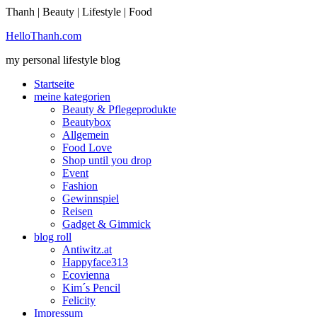
Thanh | Beauty | Lifestyle | Food
Ich bin einverstanden
HelloThanh.com
my personal lifestyle blog
Startseite
meine kategorien
Beauty & Pflegeprodukte
Beautybox
Allgemein
Food Love
Shop until you drop
Event
Fashion
Gewinnspiel
Reisen
Gadget & Gimmick
blog roll
Antiwitz.at
Happyface313
Ecovienna
Kim´s Pencil
Felicity
Impressum