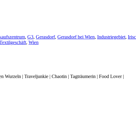
kaufszentrum
,
G3
,
Gerasdorf
,
Gerasdorf bei Wien
,
Industriegebiet
,
Iris
Textilgeschäft
,
Wien
 Wurzeln | Traveljunkie | Chaotin | Tagträumerin | Food Lover |