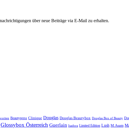
chrichtigungen über neue Beiträge via E-Mail zu erhalten.
Douglas
Douglas Beautybox
Beautypress
Clinique
Dou
voriten
Douglas Box of Beauty
Glossybox Österreich
Guerlain
Lush
M.Asam
Ma
Limited Edition
Isadora