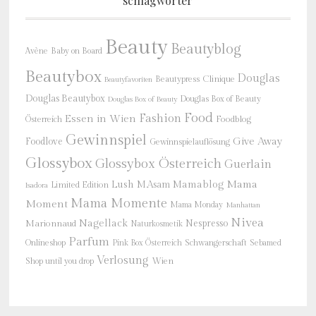
schlagwörter
Beauty
Beautyblog
Baby on Board
Avène
Beautybox
Douglas
Beautypress
Clinique
Beautyfavoriten
Douglas Beautybox
Douglas Box of Beauty
Douglas Box of Beauty
Food
Fashion
Essen in Wien
Österreich
Foodblog
Gewinnspiel
Give Away
Foodlove
Gewinnspielauflösung
Glossybox
Glossybox Österreich
Guerlain
Mama
Lush
M.Asam
Mamablog
Limited Edition
Isadora
Mama Momente
Moment
Mama Monday
Manhattan
Nivea
Nagellack
Nespresso
Marionnaud
Naturkosmetik
Parfum
Onlineshop
Schwangerschaft
Pink Box Österreich
Sebamed
Verlosung
Shop until you drop
Wien