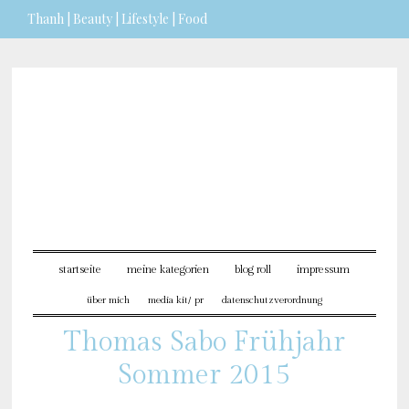
Thanh | Beauty | Lifestyle | Food
Sie möchten mehr dazu
erfahren?
ICH BIN EINVERSTANDEN
startseite
meine kategorien
blog roll
impressum
über mich
media kit/ pr
datenschutzverordnung
Thomas Sabo Frühjahr
Sommer 2015