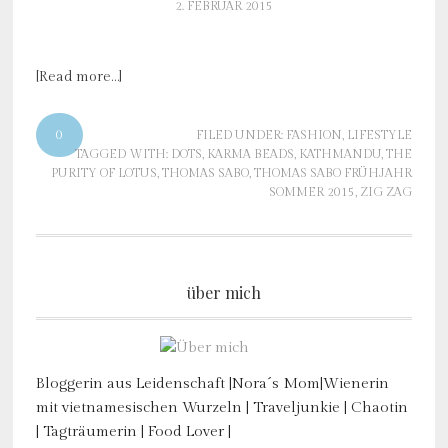
2. FEBRUAR 2015
[Read more…]
0
FILED UNDER:
FASHION
,
LIFESTYLE
TAGGED WITH:
DOTS
,
KARMA BEADS
,
KATHMANDU
,
THE
PURITY OF LOTUS
,
THOMAS SABO
,
THOMAS SABO FRÜHJAHR
SOMMER 2015
,
ZIG ZAG
über mich
Bloggerin aus Leidenschaft |Nora´s Mom|Wienerin
mit vietnamesischen Wurzeln | Traveljunkie | Chaotin
| Tagträumerin | Food Lover |