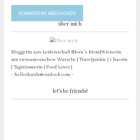
über mich
Bloggerin aus Leidenschaft |Nora´s Mom|Wienerin
mit vietnamesischen Wurzeln | Traveljunkie | Chaotin
| Tagträumerin | Food Lover |
- hellothanh@outlook.com -
let’s be friends!