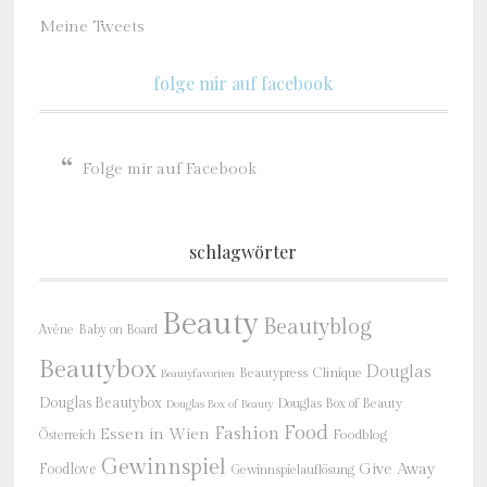
Meine Tweets
folge mir auf facebook
Folge mir auf Facebook
schlagwörter
Beauty
Beautyblog
Baby on Board
Avène
Beautybox
Douglas
Beautypress
Clinique
Beautyfavoriten
Douglas Beautybox
Douglas Box of Beauty
Douglas Box of Beauty
Food
Fashion
Essen in Wien
Österreich
Foodblog
Gewinnspiel
Give Away
Foodlove
Gewinnspielauflösung