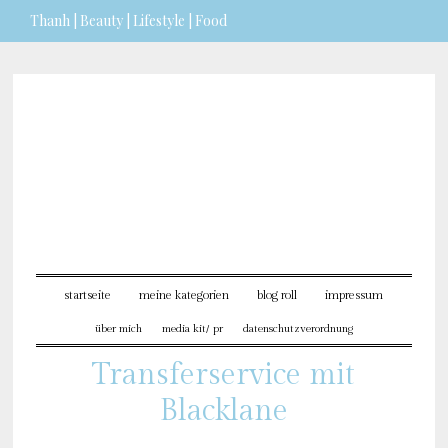
Thanh | Beauty | Lifestyle | Food
Sie möchten mehr dazu erfahren?
ICH BIN EINVERSTANDEN
startseite
meine kategorien
blog roll
impressum
über mich
media kit/ pr
datenschutzverordnung
Transferservice mit
Blacklane