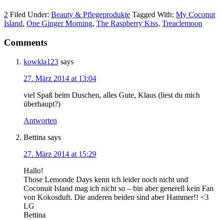
2
Filed Under:
Beauty & Pflegeprodukte
Tagged With:
My Coconut
Island
,
One Ginger Morning
,
The Raspberry Kiss
,
Treaclemoon
Comments
kowkla123
says
27. März 2014 at 13:04
viel Spaß beim Duschen, alles Gute, Klaus (liest du mich
überhaupt?)
Antworten
Bettina
says
27. März 2014 at 15:29
Hallo!
Those Lemonde Days kenn ich leider noch nicht und
Coconuit Island mag ich nicht so – bin aber generell kein Fan
von Kokosduft. Die anderen beiden sind aber Hammer!! <3
LG
Bettina