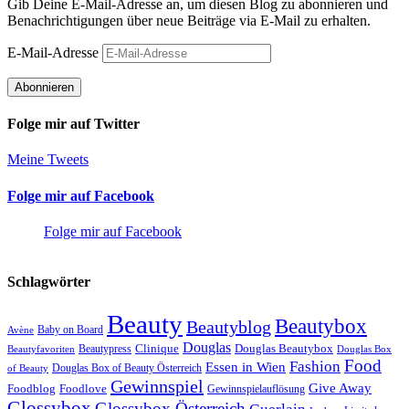
Gib Deine E-Mail-Adresse an, um diesen Blog zu abonnieren und
Benachrichtigungen über neue Beiträge via E-Mail zu erhalten.
E-Mail-Adresse
Abonnieren
Folge mir auf Twitter
Meine Tweets
Folge mir auf Facebook
Folge mir auf Facebook
Schlagwörter
Beauty
Beautybox
Beautyblog
Baby on Board
Avène
Douglas
Douglas Beautybox
Beautypress
Clinique
Beautyfavoriten
Douglas Box
Food
Fashion
Essen in Wien
Douglas Box of Beauty Österreich
of Beauty
Gewinnspiel
Give Away
Foodlove
Foodblog
Gewinnspielauflösung
Glossybox
Glossybox Österreich