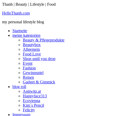
Thanh | Beauty | Lifestyle | Food
Sie möchten mehr dazu erfahren?
HelloThanh.com
Ich bin einverstanden
my personal lifestyle blog
Startseite
meine kategorien
Beauty & Pflegeprodukte
Beautybox
Allgemein
Food Love
Shop until you drop
Event
Fashion
Gewinnspiel
Reisen
Gadget & Gimmick
blog roll
Antiwitz.at
Happyface313
Ecovienna
Kim´s Pencil
Felicity
Impressum