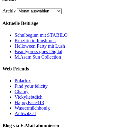
Archiv
Aktuelle Beiträge
Schulbeginn mit STABILO
Kurztrip in Innsbruck
Helloween Party mit Lush
Beautypress goes Digital
M.Asam Sun Collection
Web Friends
Polarfux
Find your felicity
Chamy
Vickyliebtdich
HappyFace313
Wassermilchhonig
Antiwitz.at
Blog via E-Mail abonnieren