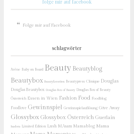
folge mir auf facebook
Folge mir auf Facebook
schlagwörter
Beauty
Beautyblog
Baby on Board
Avène
Beautybox
Douglas
Beautypress
Clinique
Beautyfavoriten
Douglas Beautybox
Douglas Box of Beauty
Douglas Box of Beauty
Food
Fashion
Essen in Wien
Österreich
Foodblog
Gewinnspiel
Give Away
Foodlove
Gewinnspielauflösung
Glossybox
Glossybox Österreich
Guerlain
Mama
Lush
M.Asam
Mamablog
Limited Edition
Isadora