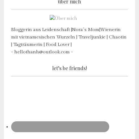
über mich
Bloggerin aus Leidenschaft |Nora´s Mom|Wienerin
mit vietnamesischen Wurzeln | Traveljunkie | Chaotin
| Tagträumerin | Food Lover |
- hellothanh@outlook.com -
let’s be friends!