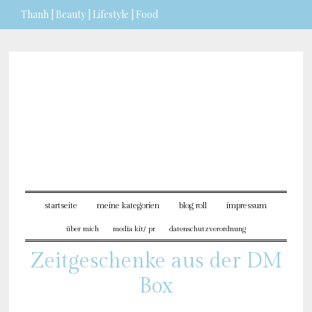
Thanh | Beauty | Lifestyle | Food
Sie möchten mehr dazu erfahren?
ICH BIN EINVERSTANDEN
startseite
meine kategorien
blog roll
impressum
über mich
media kit/ pr
datenschutzverordnung
Zeitgeschenke aus der DM
Box