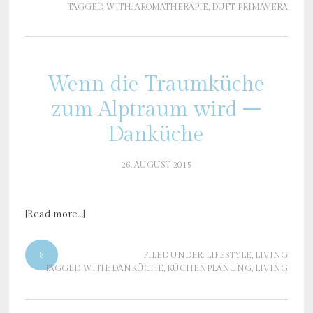
TAGGED WITH:
AROMATHERAPIE
,
DUFT
,
PRIMAVERA
Wenn die Traumküche
zum Alptraum wird –
Danküche
26. AUGUST 2015
[Read more…]
8
FILED UNDER:
LIFESTYLE
,
LIVING
TAGGED WITH:
DANKÜCHE
,
KÜCHENPLANUNG
,
LIVING