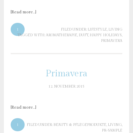
[Read more…]
1
FILED UNDER:
LIFESTYLE
,
LIVING
TAGGED WITH:
AROMATHERAPIE
,
DUFT
,
HAPPY HOLIDAYS
,
PRIMAVERA
Primavera
12. NOVEMBER 2015
[Read more…]
1
FILED UNDER:
BEAUTY & PFLEGEPRODUKTE
,
LIVING
,
PR-SAMPLE