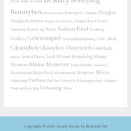
Beautyblog
Baby on Board
Avène
Beautybox
Douglas
Beautypress
Clinique
Beautyfavoriten
Douglas Beautybox
Douglas Box of Beauty
Douglas Box of Beauty
Food
Fashion
Essen in Wien
Österreich
Foodblog
Gewinnspiel
Give Away
Foodlove
Gewinnspielauflösung
Glossybox
Glossybox Österreich
Guerlain
Mama
Lush
M.Asam
Mamablog
Limited Edition
Isadora
Mama Momente
Moment
Mama Monday
Manhattan
Nivea
Nagellack
Nespresso
Marionnaud
Naturkosmetik
Parfum
Onlineshop
Schwangerschaft
Pink Box Österreich
Sebamed
Verlosung
Shop until you drop
Wien
Copyright © 2026 ·
Lovely theme
by
Restored 316