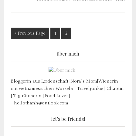
« Previous Page
1
2
über mich
Bloggerin aus Leidenschaft |Nora´s Mom|Wienerin
mit vietnamesischen Wurzeln | Traveljunkie | Chaotin
| Tagträumerin | Food Lover |
- hellothanh@outlook.com -
let’s be friends!