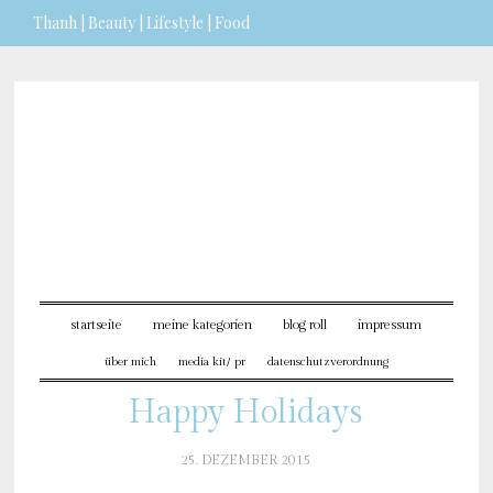
Thanh | Beauty | Lifestyle | Food
Sie möchten mehr dazu erfahren?
ICH BIN EINVERSTANDEN
startseite
meine kategorien
blog roll
impressum
über mich
media kit/ pr
datenschutzverordnung
Happy Holidays
25. DEZEMBER 2015