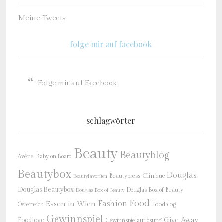
Meine Tweets
folge mir auf facebook
Folge mir auf Facebook
schlagwörter
Beauty
Beautyblog
Baby on Board
Avène
Beautybox
Douglas
Beautypress
Clinique
Beautyfavoriten
Douglas Beautybox
Douglas Box of Beauty
Douglas Box of Beauty
Food
Fashion
Essen in Wien
Österreich
Foodblog
Gewinnspiel
Give Away
Foodlove
Gewinnspielauflösung