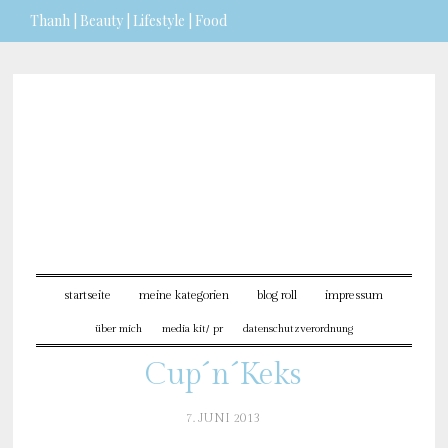
Thanh | Beauty | Lifestyle | Food
Sie möchten mehr dazu
erfahren?
ICH BIN EINVERSTANDEN
startseite
meine kategorien
blog roll
impressum
über mich
media kit/ pr
datenschutzverordnung
Cup´n´Keks
7. JUNI 2013