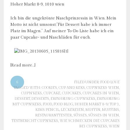
Hoher Markt 8-9, 1010 wien
Ich bin die ungekrönte Naschprinzessin in Wien. Mein
Motto ist nicht umsonst:”Für Dessert habe ich immer
Platz im Magen.” Auf meiner To-Do Liste habe ich ein
paar Cupcake- und Naschläden für euch.
[Read more…]
6
FILED UNDER:
FOOD LOVE
TAGGED WITH:
COOKIES
,
CUP AND KEKS
,
CUP'N'KEKS WIEN
,
CUP’N’KEKS
,
CUPCAKE
,
CUPCAKES
,
CUPCAKES IN WIEN
,
DESSERT
,
DESSERTS
,
ERFAHRUNG CUP'N'KEKS
,
ERFAHRUNG
MIT CUP'N'KEKS
,
FOOD
,
FOOD BLOG
,
HOHER MARKT 8-9/ TOP 3
,
KIMS PENCIL
,
LECKEREIEN
,
MUFFIN
,
MUFFINS
,
RESTAURANTTESTER
,
SÜSSES
,
SÜSSES IN WIEN
,
TESTBERICHT CUP'N'KEKS
,
WIE SCHMECKEN DIE CUPCAKES
BEI CUP'N'KEKS
,
WIEN