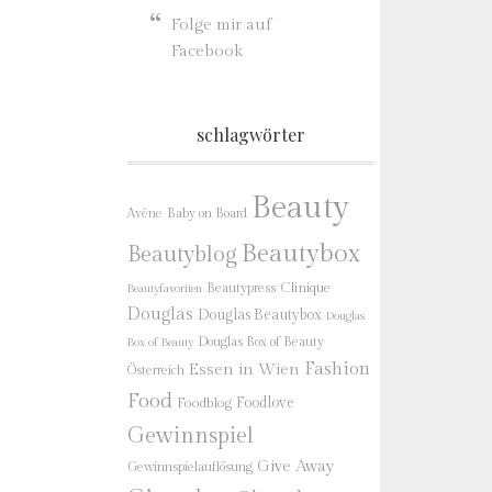
Folge mir auf
Facebook
schlagwörter
Beauty
Baby on Board
Avène
Beautybox
Beautyblog
Beautypress
Clinique
Beautyfavoriten
Douglas
Douglas Beautybox
Douglas
Douglas Box of Beauty
Box of Beauty
Fashion
Essen in Wien
Österreich
Food
Foodlove
Foodblog
Gewinnspiel
Give Away
Gewinnspielauflösung