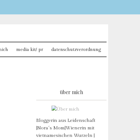
Sie möchten mehr dazu
mich
media kit/ pr
datenschutzverordnung
über mich
Bloggerin aus Leidenschaft
|Nora´s Mom|Wienerin mit
vietnamesischen Wurzeln |