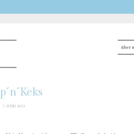
über 
p´n´Keks
7. JUNI 2013