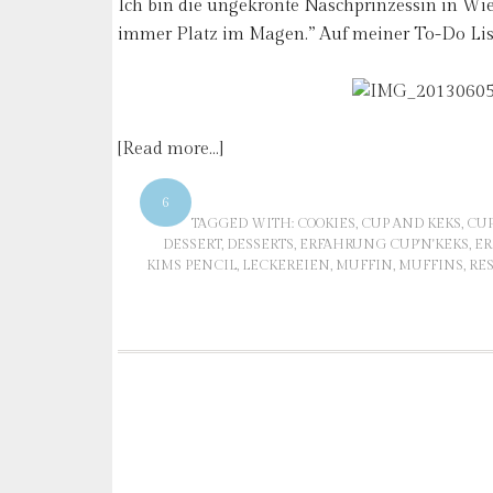
Ich bin die ungekrönte Naschprinzessin in Wie
immer Platz im Magen.” Auf meiner To-Do List
[Read more…]
6
TAGGED WITH:
COOKIES
,
CUP AND KEKS
,
CUP
DESSERT
,
DESSERTS
,
ERFAHRUNG CUP'N'KEKS
,
ER
KIMS PENCIL
,
LECKEREIEN
,
MUFFIN
,
MUFFINS
,
RE