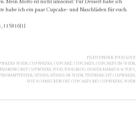
n. Mein Motto ist nicht umsonst:”Für Dessert habe ich
e habe ich ein paar Cupcake- und Naschläden für euch.
FILED UNDER:
FOOD LOVE
'N'KEKS WIEN
,
CUP’N’KEKS
,
CUPCAKE
,
CUPCAKES
,
CUPCAKES IN WIEN
,
FAHRUNG MIT CUP'N'KEKS
,
FOOD
,
FOOD BLOG
,
HOHER MARKT 8-9/ TOP 3
,
STAURANTTESTER
,
SÜSSES
,
SÜSSES IN WIEN
,
TESTBERICHT CUP'N'KEKS
,
WIE SCHMECKEN DIE CUPCAKES BEI CUP'N'KEKS
,
WIEN