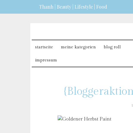
Thanh | Beauty | Lifestyle | Food
dazu erfahren?
ICH BIN EINVERSTANDEN
startseite
meine kategorien
blog roll
impressum
{Bloggeraktio