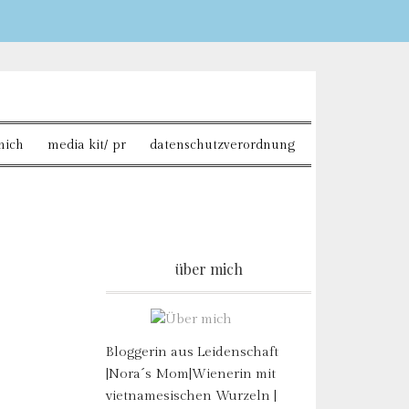
Sie möchten mehr
mich
media kit/ pr
datenschutzverordnung
über mich
Bloggerin aus Leidenschaft
|Nora´s Mom|Wienerin mit
vietnamesischen Wurzeln |