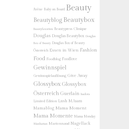
Beauty
Baby on Board
Avène
Beautybox
Beautyblog
Beautypress
Clinique
Beautyfavoriten
Douglas
Douglas Beautybox
Douglas
Douglas Box of Beauty
Box of Beauty
Fashion
Essen in Wien
Österreich
Food
Foodlove
Foodblog
Gewinnspiel
Give Away
Gewinnspielauflösung
Glossybox
Glossybox
Österreich
Guerlain
Isadora
Lush
M.Asam
Limited Edition
Mama Moment
Mamablog
Mama Momente
Mama Monday
Nagellack
Marionnaud
Manhattan