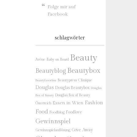
Folge mir auf
Facebook
schlagwörter
Beauty
Baby on Board
Avène
Beautybox
Beautyblog
Beautypress
Clinique
Beautyfavoriten
Douglas
Douglas Beautybox
Douglas
Douglas Box of Beauty
Box of Beauty
Fashion
Essen in Wien
Österreich
Food
Foodlove
Foodblog
Gewinnspiel
Give Away
Gewinnspielauflösung