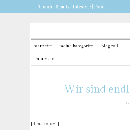
Thanh | Beauty | Lifestyle | Food
dazu erfahren?
ICH BIN EINVERSTANDEN
startseite
meine kategorien
blog roll
impressum
Wir sind endli
17
[Read more…]