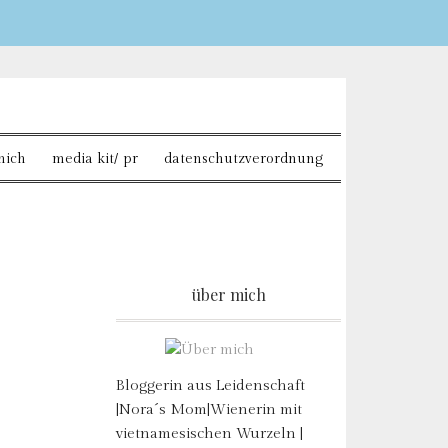
Sie möchten mehr
mich
media kit/ pr
datenschutzverordnung
über mich
Bloggerin aus Leidenschaft
|Nora´s Mom|Wienerin mit
vietnamesischen Wurzeln |