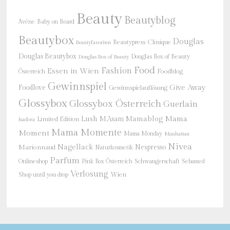
Beauty
Beautyblog
Baby on Board
Avène
Beautybox
Douglas
Beautypress
Clinique
Beautyfavoriten
Douglas Beautybox
Douglas Box of Beauty
Douglas Box of Beauty
Food
Fashion
Essen in Wien
Österreich
Foodblog
Gewinnspiel
Give Away
Foodlove
Gewinnspielauflösung
Glossybox
Glossybox Österreich
Guerlain
Mama
Lush
M.Asam
Mamablog
Limited Edition
Isadora
Mama Momente
Moment
Mama Monday
Manhattan
Nivea
Nagellack
Nespresso
Marionnaud
Naturkosmetik
Parfum
Onlineshop
Schwangerschaft
Pink Box Österreich
Sebamed
Verlosung
Shop until you drop
Wien