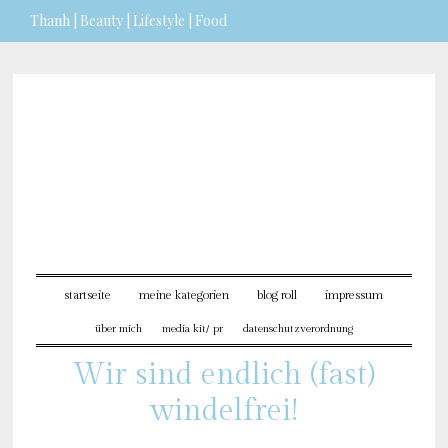
Thanh | Beauty | Lifestyle | Food
Sie möchten mehr dazu
erfahren?
ICH BIN EINVERSTANDEN
startseite
meine kategorien
blog roll
impressum
über mich
media kit/ pr
datenschutzverordnung
Wir sind endlich (fast)
windelfrei!