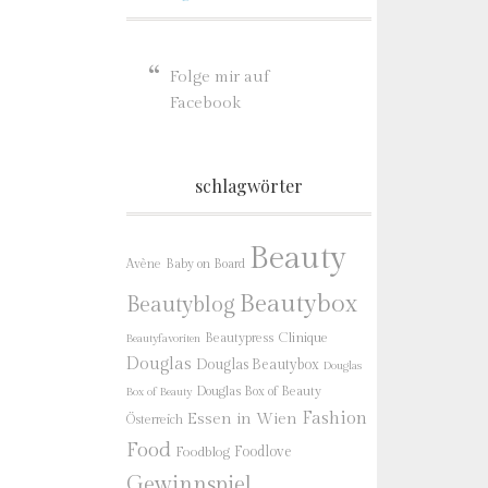
Folge mir auf
Facebook
schlagwörter
Beauty
Baby on Board
Avène
Beautybox
Beautyblog
Beautypress
Clinique
Beautyfavoriten
Douglas
Douglas Beautybox
Douglas
Douglas Box of Beauty
Box of Beauty
Fashion
Essen in Wien
Österreich
Food
Foodlove
Foodblog
Gewinnspiel