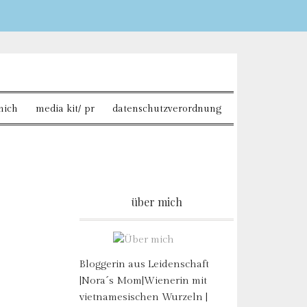
Sie möchten mehr dazu
mich
media kit/ pr
datenschutzverordnung
über mich
Bloggerin aus Leidenschaft
|Nora´s Mom|Wienerin mit
vietnamesischen Wurzeln |