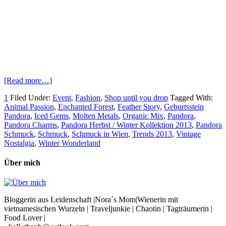
[Read more…]
1
Filed Under:
Event
,
Fashion
,
Shop until you drop
Tagged With:
Animal Passion
,
Enchanted Forest
,
Feather Story
,
Geburtsstein
Pandora
,
Iced Gems
,
Molten Metals
,
Organic Mix
,
Pandora
,
Pandora Charms
,
Pandora Herbst / Winter Kollektion 2013
,
Pandora
Schmuck
,
Schmuck
,
Schmuck in Wien
,
Trends 2013
,
Vintage
Nostalgia
,
Winter Wonderland
Über mich
Bloggerin aus Leidenschaft |Nora´s Mom|Wienerin mit
vietnamesischen Wurzeln | Traveljunkie | Chaotin | Tagträumerin |
Food Lover |