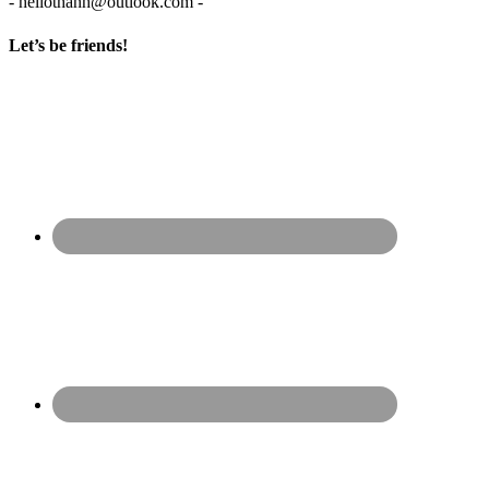
- hellothanh@outlook.com -
Let’s be friends!