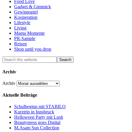
Food Love
Gadget & Gimmick
Gewinnspiel
Kooperation
Lifestyle
Living
Mama Momente
PR-Sample
Reisen
Shop until you drop
Archiv
Archiv
Aktuelle Beiträge
Schulbeginn mit STABILO
Kurztrip in Innsbruck
Helloween Party mit Lush
Beautypress goes Digital
M.Asam Sun Collection