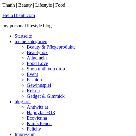
Thanh | Beauty | Lifestyle | Food
Sie möchten mehr dazu erfahren?
HelloThanh.com
Ich bin einverstanden
my personal lifestyle blog
Startseite
meine kategorien
Beauty & Pflegeprodukte
Beautybox
Allgemein
Food Love
Shop until you drop
Event
Fashion
Gewinnspiel
Reisen
Gadget & Gimmick
blog roll
Antiwitz.at
Happyface313
Ecovienna
Kim´s Pencil
Felicity
Impressum